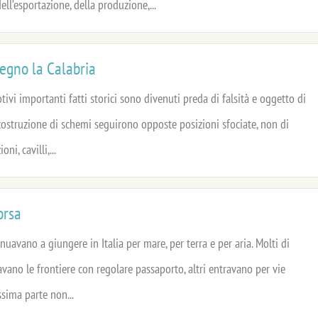
ll’esportazione, della produzione,...
Regno la Calabria
tivi importanti fatti storici sono divenuti preda di falsità e oggetto di
 costruzione di schemi seguirono opposte posizioni sfociate, non di
oni, cavilli,...
orsa
nuavano a giungere in Italia per mare, per terra e per aria. Molti di
avano le frontiere con regolare passaporto, altri entravano per vie
ssima parte non...