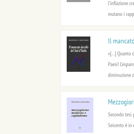
l’inflazione c
mutano i rapport
Il mancato
«[…] Quanto d
Paesi! L’espan
diminuzione de
Mezzogior
Secondo tesi 
Seicento è in 