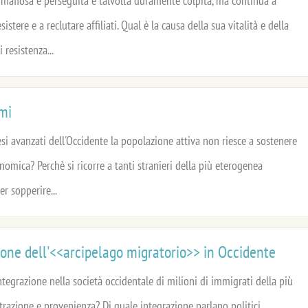
 mafiosa è perseguita e talvolta duramente colpita, ma continua a
esistere e a reclutare affiliati. Qual è la causa della sua vitalità e della
 resistenza...
mi
si avanzati dell'Occidente la popolazione attiva non riesce a sostenere
onomica? Perchè si ricorre a tanti stranieri della più eterogenea
r sopperire...
ione dell'<<arcipelago migratorio>> in Occidente
integrazione nella società occidentale di milioni di immigrati della più
razione e provenienza? Di quale integrazione parlano politici,