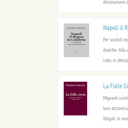
diminuzione de
Napoli il 
Per sordidi mo
diatribe. Alla
rado, in detrazi
La Folle C
Migranti conti
loro attravers
illegali. In ma