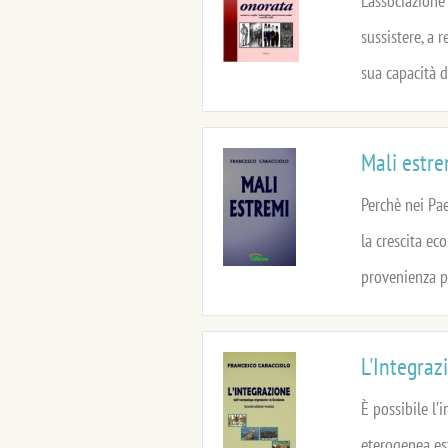
L'associazione
sussistere, a r
sua capacità di
Mali estre
Perchè nei Pae
la crescita ec
provenienza pe
L'Integraz
È possibile l’
eterogenea est