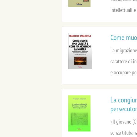
intellettuali e
Come muor
La migrazione 
carattere di i
e occupare per
La congiu
persecutor
«Il giovane [G
senza titubanz