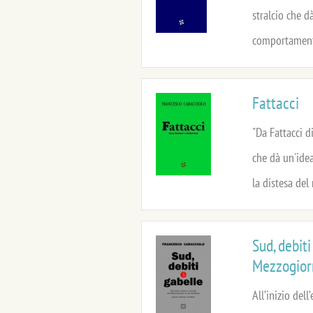
stralcio che d
comportamenti
Fattacci
"Da Fattacci d
che dà un'idea
la distesa del 
Sud, debit
Mezzogior
All’inizio de