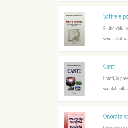
Satire e p
Su individui e
seno a istituz
Canti
I canti, in pr
vari:dal nulla 
Onorata so