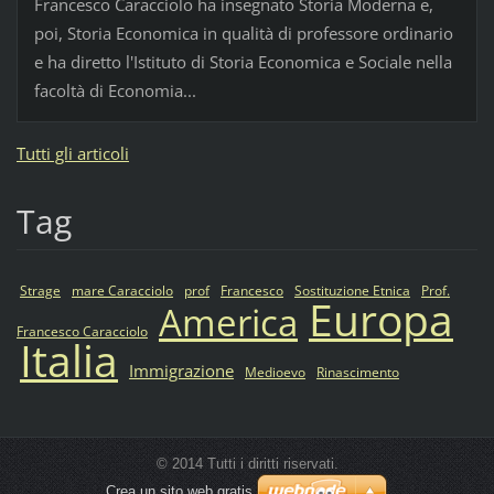
Francesco Caracciolo ha insegnato Storia Moderna e,
poi, Storia Economica in qualità di professore ordinario
e ha diretto l'Istituto di Storia Economica e Sociale nella
facoltà di Economia...
Tutti gli articoli
Tag
Strage
mare Caracciolo
prof
Francesco
Sostituzione Etnica
Prof.
Europa
America
Francesco Caracciolo
Italia
Immigrazione
Medioevo
Rinascimento
© 2014 Tutti i diritti riservati.
Crea un sito web gratis