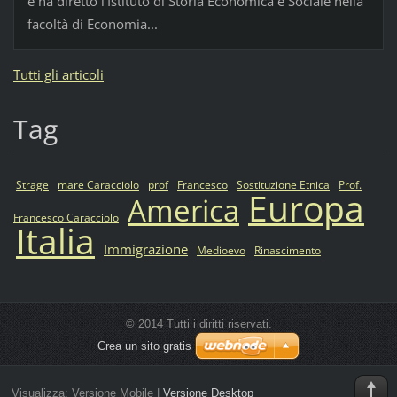
e ha diretto l'Istituto di Storia Economica e Sociale nella
facoltà di Economia...
Tutti gli articoli
Tag
Strage
mare Caracciolo
prof
Francesco
Sostituzione Etnica
Prof.
Europa
America
Francesco Caracciolo
Italia
Immigrazione
Medioevo
Rinascimento
© 2014 Tutti i diritti riservati.
Crea un sito gratis
Visualizza:
Versione Mobile
|
Versione Desktop