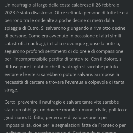
Un naufragio al largo della costa calabrese il 26 febbraio
2023 è stato disastroso. Oltre settanta persone di tutte le età
perirono tra le onde alte a poche decine di metri dalla
spiaggia di Cutro. Si salvarono giungendo a riva otto decine
di persone. Come era avvenuto in occasione di altri simili
catastrofici naufragi, in Italia e ovunque giunse la notizia,
seguirono profondi sentimenti di dolore e di compassione
per l’incomprensibile perdita di tante vite. Con il dolore, si
diffuse pure il dubbio che il naufragio si sarebbe potuto
evitare e le vite si sarebbero potute salvare. Si impose la
necessità di cercare e trovare l’eventuale colpevole di tanta
strage.
Certo, prevenire il naufragio e salvare tante vite sarebbe
stato un obbligo, un dovere morale, umano, civile, politico e
giudiziario. Di fatto, per errore di valutazione o per
impossibilità, cioè per le segnalazioni fatte da Frontex o per
la distanza del prossimo porto di Crotone dove c’erano