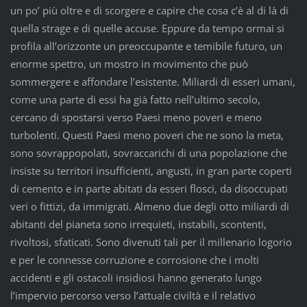
un po’ più oltre e di scorgere e capire che cosa c’è al di là di
quella strage e di quelle accuse. Eppure da tempo ormai si
profila all’orizzonte un preoccupante e temibile futuro, un
enorme spettro, un mostro in movimento che può
sommergere e affondare l’esistente. Miliardi di esseri umani,
come una parte di essi ha già fatto nell’ultimo secolo,
cercano di spostarsi verso Paesi meno poveri e meno
turbolenti. Questi Paesi meno poveri che ne sono la meta,
sono sovrappopolati, sovraccarichi di una popolazione che
insiste su territori insufficienti, angusti, in gran parte coperti
di cemento e in parte abitati da esseri flosci, da disoccupati
veri o fittizi, da immigrati. Almeno due degli otto miliardi di
abitanti del pianeta sono irrequieti, instabili, scontenti,
rivoltosi, sfaticati. Sono divenuti tali per il millenario logorio
e per le connesse corruzione e corrosione che i molti
accidenti e gli ostacoli insidiosi hanno generato lungo
l’impervio percorso verso l’attuale civiltà e il relativo