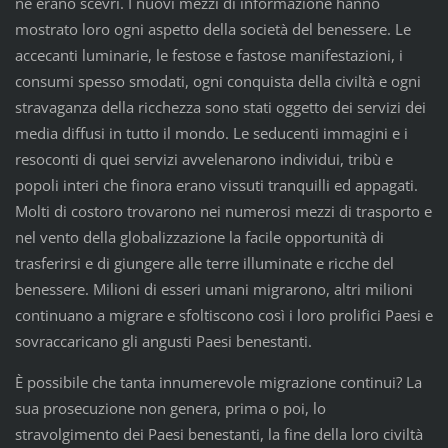
ne erano scevri. I nuovi mezzi di informazione hanno
mostrato loro ogni aspetto della società del benessere. Le
accecanti luminarie, le festose e fastose manifestazioni, i
consumi spesso smodati, ogni conquista della civiltà e ogni
stravaganza della ricchezza sono stati oggetto dei servizi dei
media diffusi in tutto il mondo. Le seducenti immagini e i
resoconti di quei servizi avvelenarono individui, tribù e
popoli interi che finora erano vissuti tranquilli ed appagati.
Molti di costoro trovarono nei numerosi mezzi di trasporto e
nel vento della globalizzazione la facile opportunità di
trasferirsi e di giungere alle terre illuminate e ricche del
benessere. Milioni di esseri umani migrarono, altri milioni
continuano a migrare e sfoltiscono così i loro prolifici Paesi e
sovraccaricano gli angusti Paesi benestanti.
È possibile che tanta innumerevole migrazione continui? La
sua prosecuzione non genera, prima o poi, lo
stravolgimento dei Paesi benestanti, la fine della loro civiltà