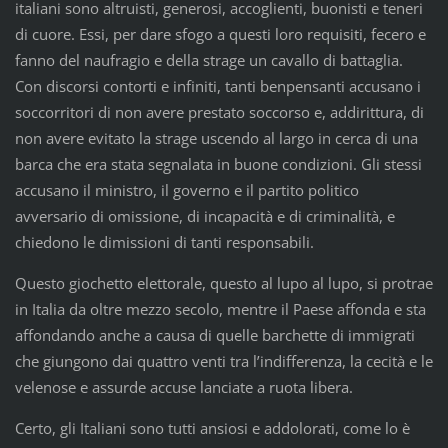
italiani sono altruisti, generosi, accoglienti, buonisti e teneri
di cuore. Essi, per dare sfogo a questi loro requisiti, fecero e
fanno del naufragio e della strage un cavallo di battaglia.
Con discorsi contorti e infiniti, tanti benpensanti accusano i
soccorritori di non avere prestato soccorso e, addirittura, di
non avere evitato la strage uscendo al largo in cerca di una
barca che era stata segnalata in buone condizioni. Gli stessi
accusano il ministro, il governo e il partito politico
avversario di omissione, di incapacità e di criminalità, e
chiedono le dimissioni di tanti responsabili.
Questo giochetto elettorale, questo al lupo al lupo, si protrae
in Italia da oltre mezzo secolo, mentre il Paese affonda e sta
affondando anche a causa di quelle barchette di immigrati
che giungono dai quattro venti tra l’indifferenza, la cecità e le
velenose e assurde accuse lanciate a ruota libera.
Certo, gli Italiani sono tutti ansiosi e addolorati, come lo è