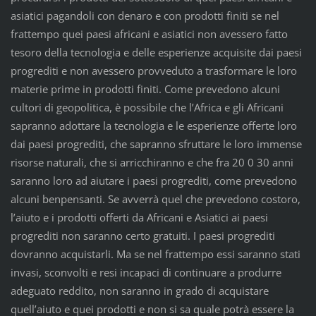
asiatici pagandoli con denaro e con prodotti finiti se nel
frattempo quei paesi africani e asiatici non avessero fatto
tesoro della tecnologia e delle esperienze acquisite dai paesi
progrediti e non avessero provveduto a trasformare le loro
materie prime in prodotti finiti. Come prevedono alcuni
cultori di geopolitica, è possibile che l’Africa e gli Africani
sapranno adottare la tecnologia e le esperienze offerte loro
dai paesi progrediti, che sapranno sfruttare le loro immense
risorse naturali, che si arricchiranno e che fra 20 0 30 anni
saranno loro ad aiutare i paesi progrediti, come prevedono
alcuni benpensanti. Se avverrà quel che prevedono costoro,
l’aiuto e i prodotti offerti da Africani e Asiatici ai paesi
progrediti non saranno certo gratuiti. I paesi progrediti
dovranno acquistarli. Ma se nel frattempo essi saranno stati
invasi, sconvolti e resi incapaci di continuare a produrre
adeguato reddito, non saranno in grado di acquistare
quell’aiuto e quei prodotti e non si sa quale potrà essere la