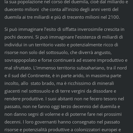
la sua popolazione nel corso del duemila, cioè dal miliardo e
duecento milioni che conta all’inizio degli anni venti del
duemila ai tre miliardi e più di trecento milioni nel 2100.
Si può immaginare l’esito di siffatta inverosimile crescita in
pochi decenni. Si può immaginare l’esistenza di miliardi di
individui in un territorio vasto e potenzialmente ricco di
risorse non solo del sottosuolo, che diverrà angusto,
sovrappopolato e forse continuerà ad essere improduttivo e
mal sfruttato. L’immenso territorio subsahariano, tra il nord
e il sud del Continente, è in parte arido, in massima parte
incolto, allo stato brado, ma è ricchissimo di minerali
giacenti nel sottosuolo e di terre vergini da dissodare e
rendere produttive. I suoi abitanti non ne fecero tesoro nel
passato, non ne fanno oggi terzo decennio del duemila e
non danno segni di volerne e di poterne fare nei prossimi
decenni. I loro governanti hanno consegnato nel passato
risorse e potenzialità produttive a colonizzatori europei e