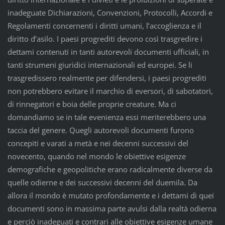
inadeguate Dichiarazioni, Convenzioni, Protocolli, Accordi e
Regolamenti concernenti i diritti umani, l’accoglienza e il
diritto d’asilo. I paesi progrediti devono così trasgredire i
dettami contenuti in tanti autorevoli documenti ufficiali, in
tanti strumeni giuridici internazionali ed europei. Se li
trasgredissero realmente per difendersi, i paesi progrediti
non potrebbero evitare il marchio di eversori, di sabotatori,
di rinnegatori e boia delle proprie creature. Ma ci
domandiamo se in tale evenienza essi meriterebbero una
taccia del genere. Quegli autorevoli documenti furono
concepiti e varati a metà e nei decenni successivi del
novecento, quando nel mondo le obiettive esigenze
demografiche e geopolitiche erano radicalmente diverse da
quelle odierne e dei successivi decenni del duemila. Da
allora il mondo è mutato profondamente e i dettami di quei
documenti sono in massima parte avulsi dalla realtà odierna
e perciò inadeguati e contrari alle obiettive esigenze umane