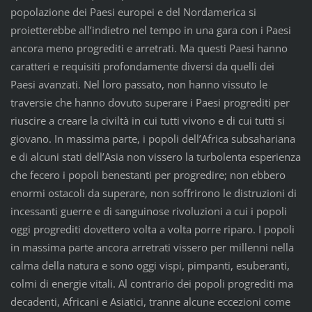
popolazione dei Paesi europei e del Nordamerica si
proietterebbe all’indietro nel tempo in una gara con i Paesi
ancora meno progrediti e arretrati. Ma questi Paesi hanno
caratteri e requisiti profondamente diversi da quelli dei
Paesi avanzati. Nel loro passato, non hanno vissuto le
traversie che hanno dovuto superare i Paesi progrediti per
riuscire a creare la civiltà in cui tutti vivono e di cui tutti si
giovano. In massima parte, i popoli dell’Africa subsahariana
e di alcuni stati dell’Asia non vissero la turbolenta esperienza
che fecero i popoli benestanti per progredire; non ebbero
enormi ostacoli da superare, non soffrirono le distruzioni di
incessanti guerre e di sanguinose rivoluzioni a cui i popoli
oggi progrediti dovettero volta a volta porre riparo. I popoli
in massima parte ancora arretrati vissero per millenni nella
calma della natura e sono oggi vispi, pimpanti, esuberanti,
colmi di energie vitali. Al contrario dei popoli progrediti ma
decadenti, Africani e Asiatici, tranne alcune eccezioni come