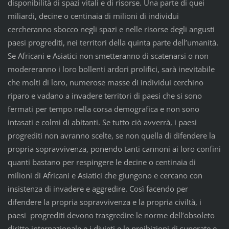
disponibilità di spazi vitali e di risorse. Una parte di quei
miliardi, decine o centinaia di milioni di individui
cercheranno sbocco negli spazi e nelle risorse degli angusti
paesi progrediti, nei territori della quinta parte dell’umanità.
Se Africani e Asiatici non smetteranno di scatenarsi o non
modereranno i loro bollenti ardori prolifici, sarà inevitabile
che molti di loro, numerose masse di individui cerchino
riparo e vadano a invadere territori di paesi che si sono
fermati per tempo nella corsa demografica e non sono
intasati e colmi di abitanti. Se tutto ciò avverrà, i paesi
progrediti non avranno scelte, se non quella di difendere la
propria sopravvivenza, ponendo tanti cannoni ai loro confini
quanti bastano per respingere le decine o centinaia di
milioni di Africani e Asiatici che giungono e cercano con
insistenza di invadere e aggredire. Così facendo per
difendere la propria sopravvivenza e la propria civiltà, i
paesi progrediti devono trasgredire le norme dell’obsoleto
diritto internazionale e i divieti e le proibizioni di superate e